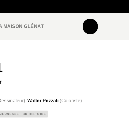
NEWSLETTER
ESPACE PRO / PRESSE
A MAISON GLÉNAT
1
r
Dessinateur
)
Walter Pezzali
(
Coloriste
)
 JEUNESSE
BD HISTOIRE