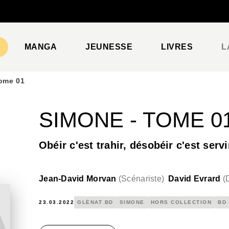
PIED DE PAGE
MANGA
JEUNESSE
LIVRES
L
ome 01
SIMONE - TOME 0
Obéir c'est trahir, désobéir c'est servi
Jean-David Morvan
(
Scénariste
)
David Evrard
(
23.03.2022
GLÉNAT BD
SIMONE
HORS COLLECTION
BD