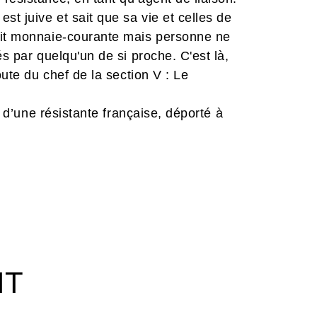
st juive et sait que sa vie et celles de
ait monnaie-courante mais personne ne
és par quelqu'un de si proche. C'est là,
oute du chef de la section V : Le
e d’une résistante française, déporté à
procès historique de Barbie dont elle fût
rcours d’une femme dotée d'une volonté
ouleversant, qui sait décrire l’indicible à
age fort et puissant qui confirme le
IT