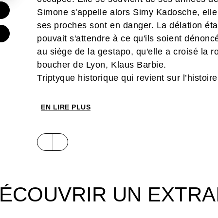
€
Simone s'appelle alors Simy Kadosche, elle e
ses proches sont en danger. La délation ét
€
pouvait s'attendre à ce qu'ils soient dénonc
au siège de la gestapo, qu'elle a croisé la r
boucher de Lyon, Klaus Barbie.
Triptyque historique qui revient sur l’histoir
Birkenau, autant que sur le déroulement du 
l'un des témoins clé.
Simone
raconte le pa
EN LIRE PLUS
d'acier mais aussi de résilience. Un
biopic
b
travers un langage visuel subtil. Un témoign
talent des auteurs d’
Irena
.
ÉCOUVRIR UN EXTRA