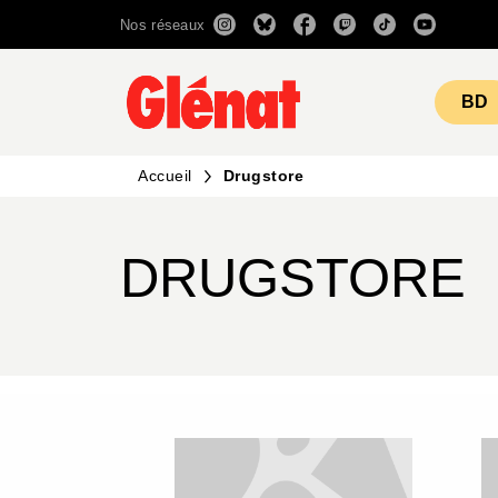
Nos réseaux
MENU
RECHERCHE
CONTENU
BD
Accueil
Drugstore
DRUGSTORE