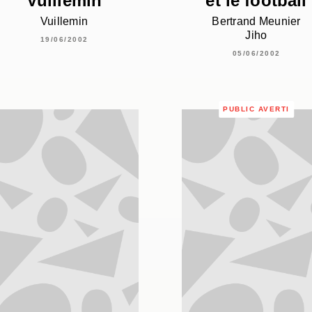
Vuillemin
et le football
Vuillemin
Bertrand Meunier
Jiho
19/06/2002
05/06/2002
PUBLIC AVERTI