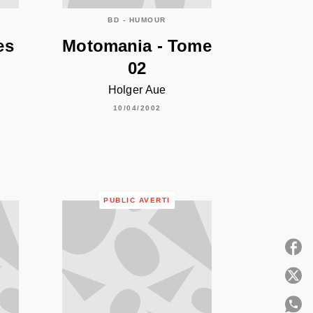
BD - HUMOUR
es
Motomania - Tome
02
Holger Aue
10/04/2002
PUBLIC AVERTI
P