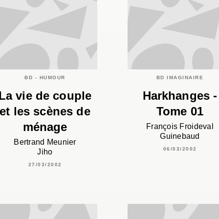
BD - HUMOUR
BD IMAGINAIRE
La vie de couple
Harkhanges -
et les scènes de
Tome 01
ménage
François Froideval
Guinebaud
Bertrand Meunier
06/03/2002
Jiho
27/03/2002