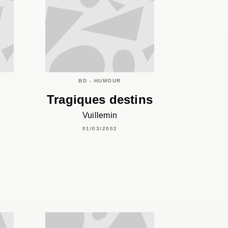
C
BD - HUMOUR
Tragiques destins
Vuillemin
01/03/2002