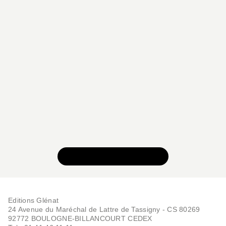
VOIR TOUTE LA SÉRIE
Editions Glénat
24 Avenue du Maréchal de Lattre de Tassigny - CS 80269
92772 BOULOGNE-BILLANCOURT CEDEX