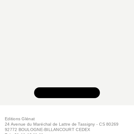
VOIR TOUTE LA SÉRIE
Editions Glénat
24 Avenue du Maréchal de Lattre de Tassigny - CS 80269
92772 BOULOGNE-BILLANCOURT CEDEX