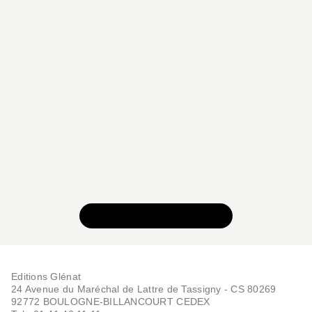
VOIR TOUTE LA SÉRIE
Editions Glénat
24 Avenue du Maréchal de Lattre de Tassigny - CS 80269
92772 BOULOGNE-BILLANCOURT CEDEX