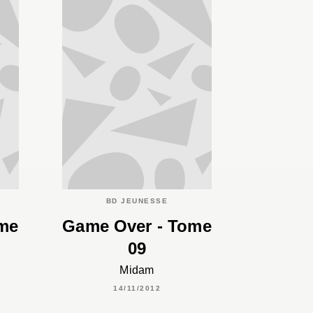
BD JEUNESSE
ome
Game Over - Tome
09
Midam
14/11/2012