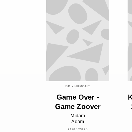
BD - HUMOUR
Game Over -
K
Game Zoover
Midam
Adam
21/05/2025