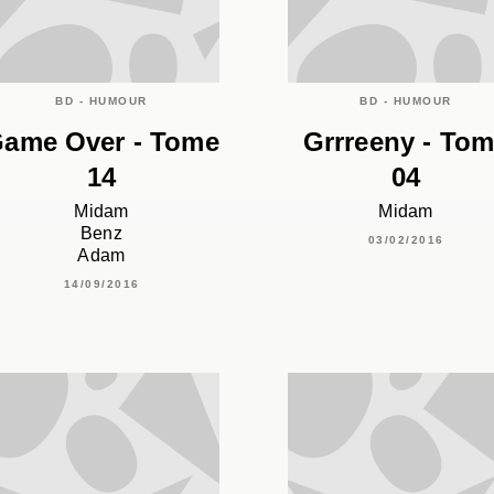
BD - HUMOUR
BD - HUMOUR
ame Over - Tome
Grrreeny - To
14
04
Midam
Midam
Benz
03/02/2016
Adam
14/09/2016