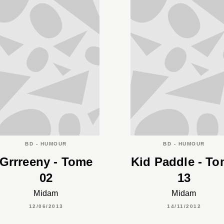
BD - HUMOUR
BD - HUMOUR
Grrreeny - Tome
Kid Paddle - T
02
13
Midam
Midam
12/06/2013
14/11/2012