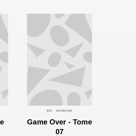
BD - HUMOUR
me
Game Over - Tome
07