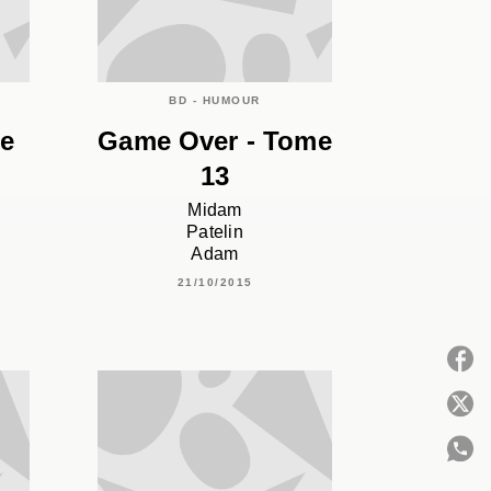
BD - HUMOUR
me
Game Over - Tome
13
Midam
Patelin
Adam
21/10/2015
P