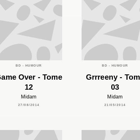
BD - HUMOUR
BD - HUMOUR
ame Over - Tome
Grrreeny - To
12
03
Midam
Midam
27/08/2014
21/05/2014