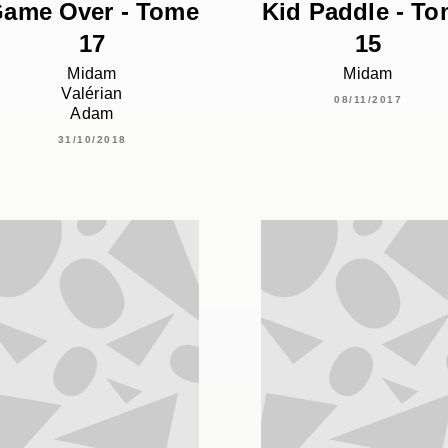
ame Over - Tome
Kid Paddle - T
17
15
Midam
Midam
Valérian
08/11/2017
Adam
31/10/2018