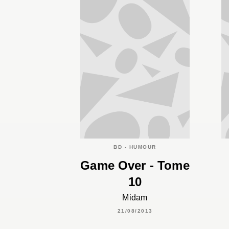
BD - HUMOUR
Game Over - Tome
10
Midam
21/08/2013