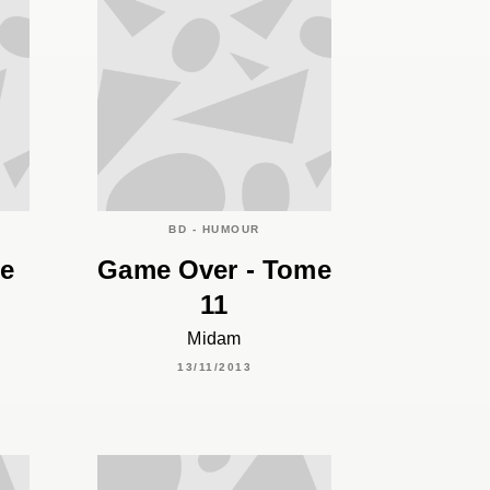
C
BD - HUMOUR
me
Game Over - Tome
11
Midam
13/11/2013