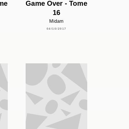
ome
Game Over - Tome
16
Midam
04/10/2017