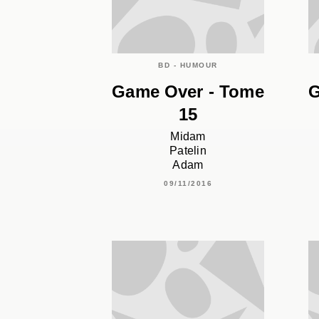
BD - HUMOUR
Game Over - Tome
G
15
Midam
Patelin
Adam
09/11/2016