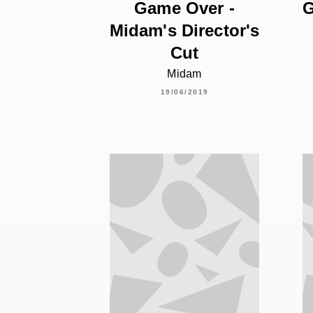
Game Over -
G
Midam's Director's
Cut
Midam
19/06/2019