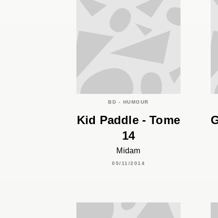
BD - HUMOUR
Kid Paddle - Tome
G
14
Midam
05/11/2014