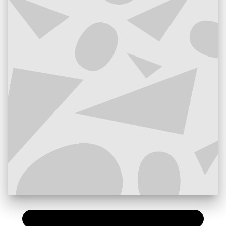
PAPIER
11,50 €