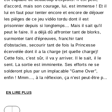
d'accord, mais son courage, lui, est immense ! Et il
lui en faut pour tenter encore et encore de déjouer
les pièges de ce jeu vidéo tordu dont il est
prisonnier depuis si longtemps… Mais il sait qu'il
peut le faire. Il a déjà dû affronter tant de blorks,
surmonter tant d'épreuves, franchir tant
d'obstacles, secourir tant de fois la Princesse
écervelée dont il a la charge (et quelle charge)!
Cette fois, c'est sûr, il va y arriver. Il le sait, il le
sent. La sortie est imminente. Ses efforts ne se
solderont plus par un implacable "Game Over",
enfin ! Mmm…, à la réflexion, ça n'est peut-être pas
encore dans la poche. Il lui reste visiblement
quelques détails à régler… Alors, le Petit Barbare
EN LIRE PLUS
sera-t-il cap ou pas cap dans ce onzième tome de
trouver la sortie du jeu tout en sauvant la Princesse
? Le défi est de taille...