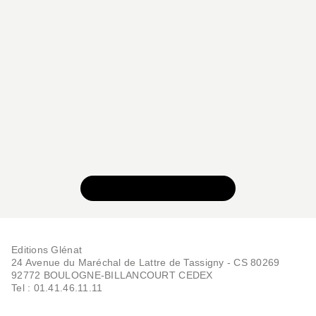
VOIR TOUTE LA SÉRIE
Editions Glénat
24 Avenue du Maréchal de Lattre de Tassigny - CS 80269
92772 BOULOGNE-BILLANCOURT CEDEX
Tel : 01.41.46.11.11