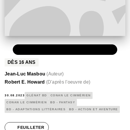
PAPIER
30,00 €
DÈS
16
ANS
Jean-Luc Masbou
(
Auteur
)
Robert E. Howard
(
D'après l'oeuvre de
)
30.08.2023
GLÉNAT BD
CONAN LE CIMMÉRIEN
CONAN LE CIMMÉRIEN
BD - FANTASY
BD - ADAPTATIONS LITTÉRAIRES
BD - ACTION ET AVENTURE
FEUILLETER