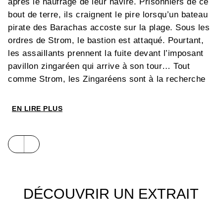
après le naufrage de leur navire. Prisonniers de ce
bout de terre, ils craignent le pire lorsqu’un bateau
pirate des Barachas accoste sur la plage. Sous les
ordres de Strom, le bastion est attaqué. Pourtant,
les assaillants prennent la fuite devant l’imposant
pavillon zingaréen qui arrive à son tour… Tout
comme Strom, les Zingaréens sont à la recherche
du trésor perdu de Tranicos le sanguinaire, et
rêvent d’exhumer ce butin enfoui dans la forêt picte
EN LIRE PLUS
depuis près d’un siècle. Et un seul homme est
capable de les guider à travers la jungle : Conan.
Hélas, qui veut s’emparer des coffres débordant de
richesses doit berner la mort… Car l’antique site
regorge de magie noire. Les hommes de Tranicos,
sinistres fantômes, n’ont jamais quitté ces lieux
DÉCOUVRIR UN EXTRAIT
maudits. Quant aux tribus pictes, elles guettent le
moment opportun pour fondre sur les intrus… Avec
cette nouvelle aventure placée sous le signe de la