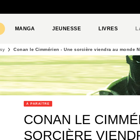
PIED DE PAGE
MANGA
JEUNESSE
LIVRES
L
asy
Conan le Cimmérien - Une sorcière viendra au monde 
À PARAÎTRE
CONAN LE CIMMÉR
SORCIÈRE VIEND