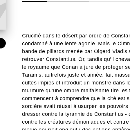
Crucifié dans le désert par ordre de Constan
condamné à une lente agonie. Mais le Cimm
€
bande de pillards menée par Olgerd Vladisl
retrouver Constantius. Or, tandis qu’il che
le royaume que Conan a juré de protéger se 
Taramis, autrefois juste et aimée, fait mas
cultes impies et introduit un monstre dans le
murmure qu’une ombre malfaisante tire les f
commencent à comprendre que la cité est s
sorcière avait réussi à usurper les pouvoirs
dresser contre la tyrannie de Constantius -
contre les créatures démoniaques et contre
magie pourrait engloutir des nations entièr