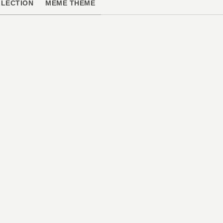
LECTION
MÊME THÈME