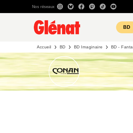
Nos réseaux
MENU
RECHERCHE
CONTENU
BD
Accueil
BD
BD Imaginaire
BD - Fant