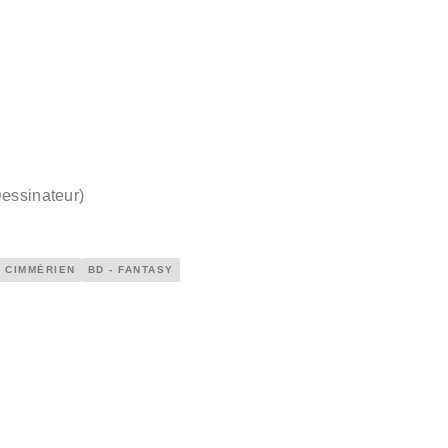
essinateur
)
 CIMMÉRIEN
BD - FANTASY