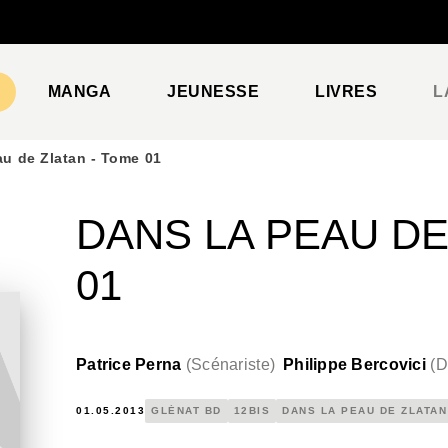
PIED DE PAGE
MANGA
JEUNESSE
LIVRES
L
au de Zlatan - Tome 01
DANS LA PEAU DE
01
Patrice Perna
(
Scénariste
)
Philippe Bercovici
(
D
01.05.2013
GLÉNAT BD
12BIS
DANS LA PEAU DE ZLATAN