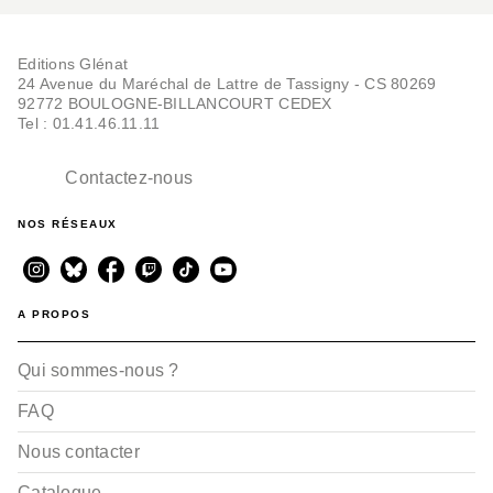
Un ultime album terminera toutes ces lignes de vie
Editions Glénat
et apportera un épilogue surprenant aux lignes de
24 Avenue du Maréchal de Lattre de Tassigny - CS 80269
vie d’Ellen.
92772 BOULOGNE-BILLANCOURT CEDEX
Tel : 01.41.46.11.11
Contactez-nous
NOS RÉSEAUX
A PROPOS
Qui sommes-nous ?
FAQ
Nous contacter
Catalogue