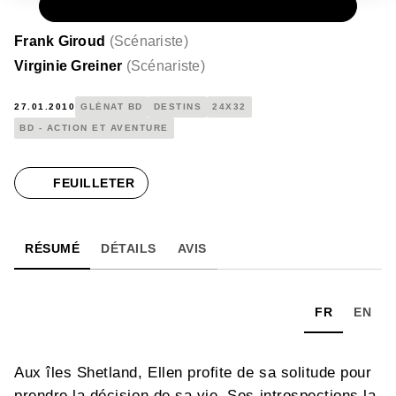
PAPIER
15,00 €
Frank Giroud
(
Scénariste
)
Virginie Greiner
(
Scénariste
)
27.01.2010
GLÉNAT BD
DESTINS
24X32
BD - ACTION ET AVENTURE
FEUILLETER
RÉSUMÉ
DÉTAILS
AVIS
FR
EN
Aux îles Shetland, Ellen profite de sa solitude pour
prendre la décision de sa vie. Ses introspections la