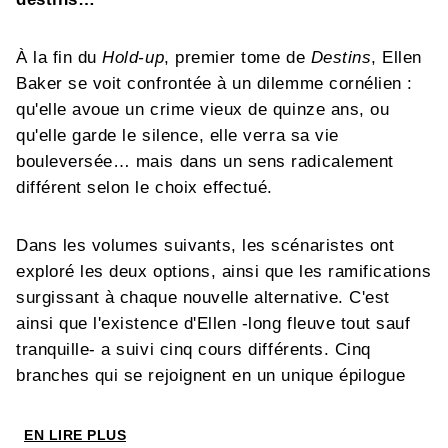
À la fin du
Hold-up
, premier tome de
Destins
, Ellen
Baker se voit confrontée à un dilemme cornélien :
qu'elle avoue un crime vieux de quinze ans, ou
qu'elle garde le silence, elle verra sa vie
bouleversée… mais dans un sens radicalement
différent selon le choix effectué.
Dans les volumes suivants, les scénaristes ont
exploré les deux options, ainsi que les ramifications
surgissant à chaque nouvelle alternative. C'est
ainsi que l'existence d'Ellen -long fleuve tout sauf
tranquille- a suivi cinq cours différents. Cinq
branches qui se rejoignent en un unique épilogue
dans ce quatorzième et dernier opus. Récemment
muté dans un asile perdu de la côte australienne, le
EN LIRE PLUS