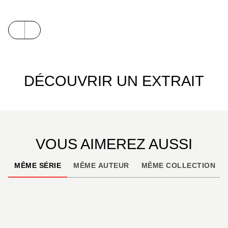
docteur Gordon Blake est fasciné par une
pensionnaire dont on ne connaît pas même le
prénom. Personne ne sait pourquoi elle a échoué
là… ou plutôt, les hypothèses sont multiples et
contradictoires...
DÉCOUVRIR UN EXTRAIT
VOUS AIMEREZ AUSSI
MÊME SÉRIE
MÊME AUTEUR
MÊME COLLECTION