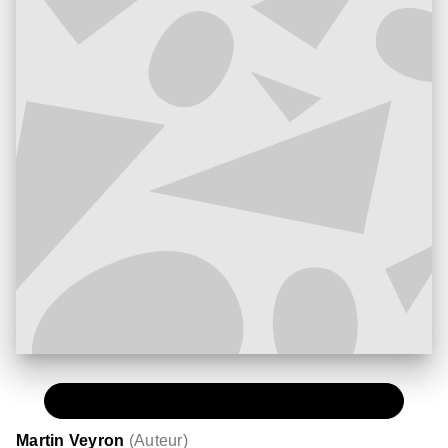
PAPIER
11,50 €
Martin Veyron
(
Auteur
)