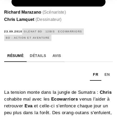
PAPIER
13,90 €
Richard Marazano
(
Scénariste
)
Chris Lamquet
(
Dessinateur
)
23.09.2010
GLÉNAT BD
12BIS
ECOWARRIORS
BD - ACTION ET AVENTURE
RÉSUMÉ
DÉTAILS
AVIS
FR
EN
La tension monte dans la jungle de Sumatra :
Chris
cohabite mal avec les
Ecowarriors
venus l'aider à
retrouver
Eva
et celle-ci s'enfonce chaque jour un
peu plus dans la forêt. Des orang-outans s'enfuient,