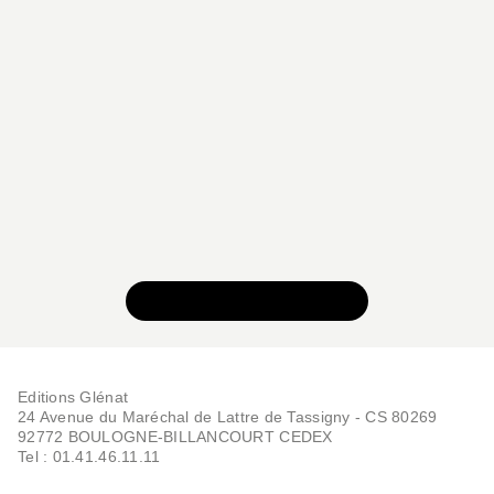
VOIR TOUTE LA SÉRIE
Editions Glénat
24 Avenue du Maréchal de Lattre de Tassigny - CS 80269
92772 BOULOGNE-BILLANCOURT CEDEX
Tel : 01.41.46.11.11