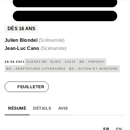
PAPIER
16,50 €
NUMÉRIQUE
10,99 €
DÈS
16
ANS
Julien Blondel
(
Scénariste
)
Jean-Luc Cano
(
Scénariste
)
28.04.2021
GLÉNAT BD
ELRIC
24X32
BD - FANTASY
BD - ADAPTATIONS LITTÉRAIRES
BD - ACTION ET AVENTURE
FEUILLETER
RÉSUMÉ
DÉTAILS
AVIS
FR
EN