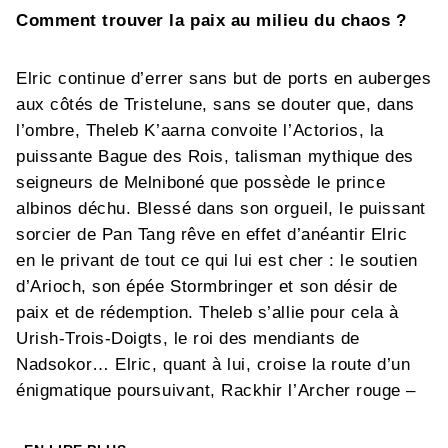
Comment trouver la paix au milieu du chaos ?
Elric continue d’errer sans but de ports en auberges
aux côtés de Tristelune, sans se douter que, dans
l’ombre, Theleb K’aarna convoite l’Actorios, la
puissante Bague des Rois, talisman mythique des
seigneurs de Melniboné que possède le prince
albinos déchu. Blessé dans son orgueil, le puissant
sorcier de Pan Tang rêve en effet d’anéantir Elric
en le privant de tout ce qui lui est cher : le soutien
d’Arioch, son épée Stormbringer et son désir de
paix et de rédemption. Theleb s’allie pour cela à
Urish-Trois-Doigts, le roi des mendiants de
Nadsokor… Elric, quant à lui, croise la route d’un
énigmatique poursuivant, Rackhir l’Archer rouge –
sur ses traces depuis longtemps, à l’insu du
melnibonéen. Rackhir prétend avoir déjà rencontré