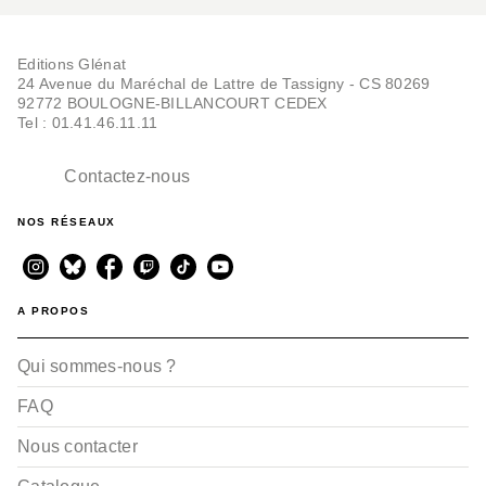
BD TOUT-PUBLIC ET PATRIMONIALE
Numa Sadoul, mes
interviews des
Editions Glénat
"Cahiers"
Numa Sadoul
24 Avenue du Maréchal de Lattre de Tassigny - CS 80269
François Ayroles
92772 BOULOGNE-BILLANCOURT CEDEX
04/11/2026
Tel : 01.41.46.11.11
Contactez-nous
NOS RÉSEAUX
A PROPOS
BD DOCUMENTAIRE ET BIOGRAPHIE
Franquin et moi
Qui sommes-nous ?
Numa Sadoul
Christelle Pissavy-Yvernault
FAQ
02/10/2024
Nous contacter