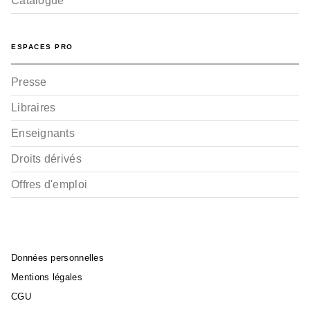
Catalogue
ESPACES PRO
Presse
BD - HUMOUR
Libraires
Dessinateurs de presse
Numa Sadoul
12/02/2014
Enseignants
Droits dérivés
Offres d'emploi
Données personnelles
Mentions légales
CGU