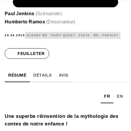
PAPIER
15,00 €
Paul Jenkins
(
Scénariste
)
Humberto Ramos
(
Dessinateur
)
29.04.2015
GLÉNAT BD
FAIRY QUEST
24X32
BD - FANTASY
FEUILLETER
RÉSUMÉ
DÉTAILS
AVIS
FR
EN
Une superbe réinvention de la mythologie des
contes de notre enfance !