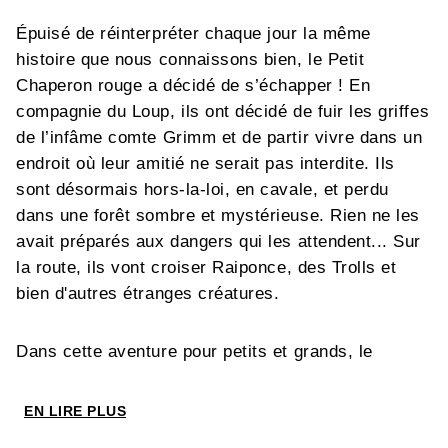
Épuisé de réinterpréter chaque jour la même
histoire que nous connaissons bien, le Petit
Chaperon rouge a décidé de s’échapper ! En
compagnie du Loup, ils ont décidé de fuir les griffes
de l’infâme comte Grimm et de partir vivre dans un
endroit où leur amitié ne serait pas interdite. Ils
sont désormais hors-la-loi, en cavale, et perdu
dans une forêt sombre et mystérieuse. Rien ne les
avait préparés aux dangers qui les attendent... Sur
la route, ils vont croiser Raiponce, des Trolls et
bien d'autres étranges créatures.
Dans cette aventure pour petits et grands, le
lecteur découvre le monde merveilleux des contes
de fées, du point de vue de leurs protagonistes
EN LIRE PLUS
principaux.
Fairy Quest
est une saga en 3 tomes.