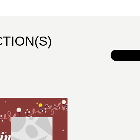
réformes visibles pour un renouveau ecclés
l’inclusion, de la paix et de la justice soc
les esprits par sa proximité avec le peupl
CTION(S)
TOUS 