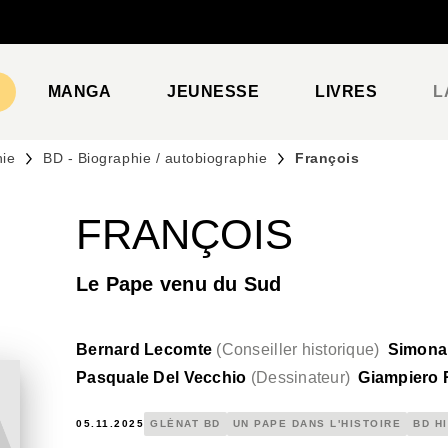
PIED DE PAGE
MANGA
JEUNESSE
LIVRES
L
hie
BD - Biographie / autobiographie
François
FRANÇOIS
Le Pape venu du Sud
Bernard Lecomte
(
Conseiller historique
)
Simona
Pasquale Del Vecchio
(
Dessinateur
)
Giampiero 
05.11.2025
GLÉNAT BD
UN PAPE DANS L'HISTOIRE
BD H