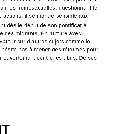
rsonnes homosexuelles, questionnant le
 actions, il se montre sensible aux
nt dès le début de son pontificat à
se des migrants. En rupture avec
vateur sur d’autres sujets comme le
l n’hésite pas à mener des réformes pour
ter ouvertement contre les abus. De ses
 ses décisions tranchées à la tête du
U en 2025 sur la crise
 une certaine volonté de changement.
rt aux problématiques contemporaines à
 et ne cessera de prêcher la tolérance
out en cherchant à préserver l’unité de
précurseur dans de nombreux domaines,
IT
de 88 ans un lundi de Pâques. Avec des