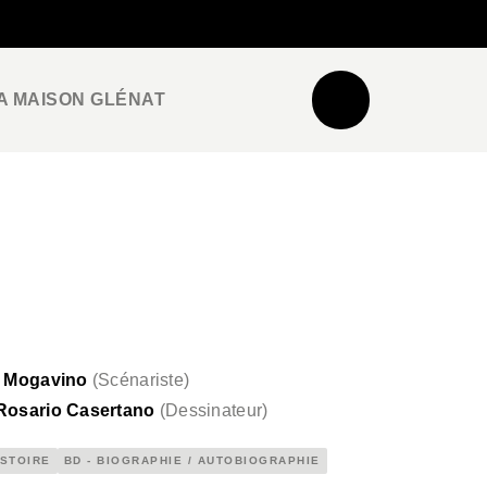
NEWSLETTER
ESPACE PRO / PRESSE
A MAISON GLÉNAT
 Mogavino
(
Scénariste
)
Rosario Casertano
(
Dessinateur
)
ISTOIRE
BD - BIOGRAPHIE / AUTOBIOGRAPHIE