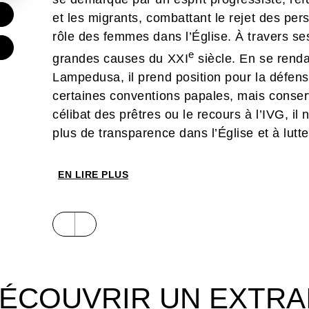
€
et les migrants, combattant le rejet des pe
rôle des femmes dans l’Église. À travers ses
€
e
grandes causes du XXI
siècle. En se renda
Lampedusa, il prend position pour la défen
certaines conventions papales, mais conser
célibat des prêtres ou le recours à l’IVG, i
plus de transparence dans l’Église et à lut
souvenirs en Argentine durant la dictature à
Vatican, en passant par ses discours à l’ON
EN LIRE PLUS
environnementale, le pape François affiche
Entre tradition et modernité, il prendra pa
travers ses actes de diplomatie silencieuse
durant les douze années de son pontificat, t
l’Église.
Premier souverain pontife sud-américain, 
ÉCOUVRIR UN EXTRA
le pape François s’éteint en 2025 à l’âge 