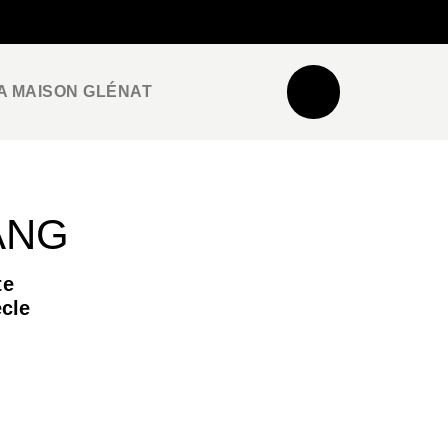
NEWSLETTER
ESPACE PRO / PRESSE
A MAISON GLÉNAT
ANG
te
ècle