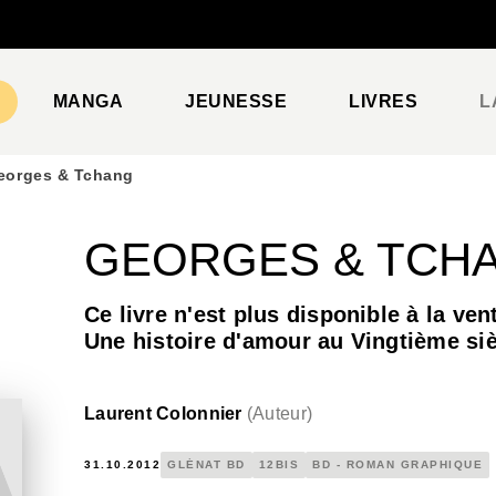
PIED DE PAGE
MANGA
JEUNESSE
LIVRES
L
eorges & Tchang
GEORGES & TCH
Ce livre n'est plus disponible à la ven
Une histoire d'amour au Vingtième si
Laurent Colonnier
(
Auteur
)
31.10.2012
GLÉNAT BD
12BIS
BD - ROMAN GRAPHIQUE