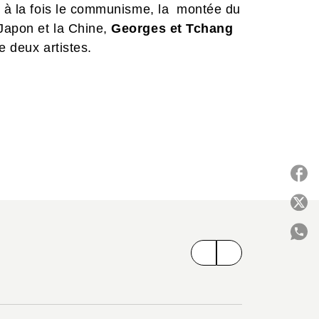
nt à la fois le communisme, la montée du
 Japon et la Chine,
Georges et Tchang
e deux artistes.
P
C