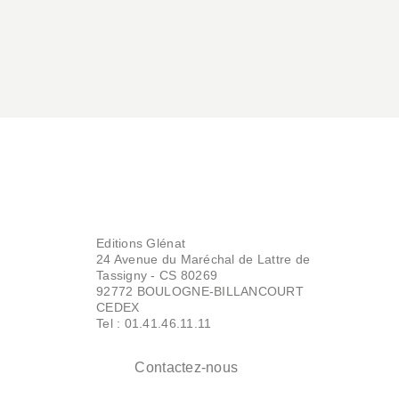
Laurent Colonnier
18/01/2023
BD DOCUMENTAIRE ET BIOGRAPHIE
Gustave Caillebotte
Editions Glénat
Laurent Colonnier
24 Avenue du Maréchal de Lattre de
05/07/2017
Tassigny - CS 80269
92772 BOULOGNE-BILLANCOURT
CEDEX
Tel : 01.41.46.11.11
Contactez-nous