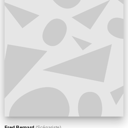
Fred Bernard
(
Scénariste
)