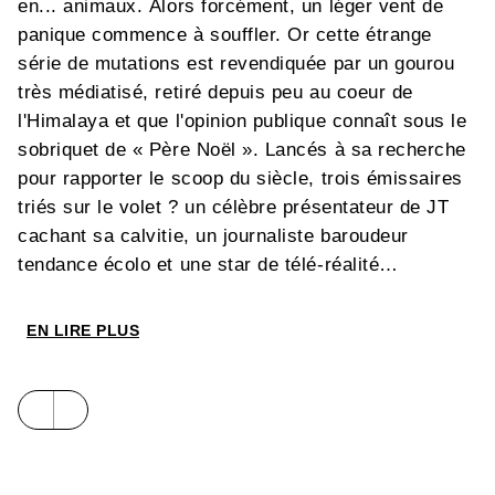
en... animaux. Alors forcément, un léger vent de
panique commence à souffler. Or cette étrange
série de mutations est revendiquée par un gourou
très médiatisé, retiré depuis peu au coeur de
l'Himalaya et que l'opinion publique connaît sous le
sobriquet de « Père Noël ». Lancés à sa recherche
pour rapporter le scoop du siècle, trois émissaires
triés sur le volet ? un célèbre présentateur de JT
cachant sa calvitie, un journaliste baroudeur
tendance écolo et une star de télé-réalité
fraîchement démoulée ? vont découvrir le plus
incroyable des secrets...
EN LIRE PLUS