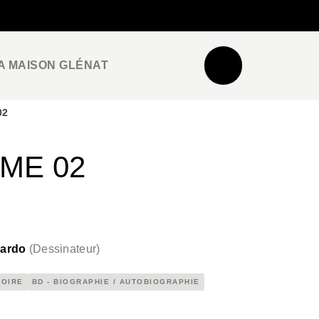
NEWSLETTER
ESPACE PRO / PRESSE
A MAISON GLÉNAT
02
ME 02
Nardo
(
Dessinateur
)
TOIRE
BD - BIOGRAPHIE / AUTOBIOGRAPHIE