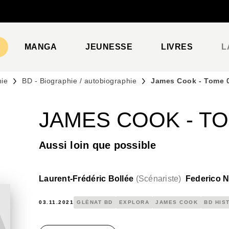
PIED DE PAGE
MANGA
JEUNESSE
LIVRES
L
hie
BD - Biographie / autobiographie
James Cook - Tome 
JAMES COOK - TO
Aussi loin que possible
Laurent-Frédéric Bollée
(
Scénariste
)
Federico 
03.11.2021
GLÉNAT BD
EXPLORA
JAMES COOK
BD HIS