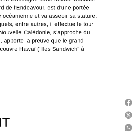
 de l'Endeavour, est d'une portée
e océanienne et va asseoir sa stature.
ls, entre autres, il effectue le tour
 Nouvelle-Calédonie, s’approche du
s, apporte la preuve que le grand
écouvre Hawaï ("Iles Sandwich" à
 des circonstances particulièrement
raphiques
Terra Australis
et
Terra
ralie moderne, LF Bollée retourne dans
our rendre un hommage passionné à l'un
mps à travers un diptyque de la
P
Federico Nardo qui peut à nouveau
IT
re et les grands espaces.