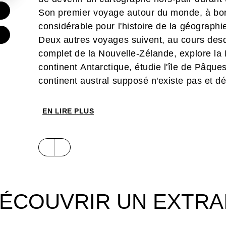
€
Son premier voyage autour du monde, à bord
considérable pour l'histoire de la géographi
Deux autres voyages suivent, au cours desque
complet de la Nouvelle-Zélande, explore la
continent Antarctique, étudie l'île de Pâque
continent austral supposé n'existe pas et d
l'époque) où il trouve la mort en 1779 dans
tragiques.
EN LIRE PLUS
Après avoir écrit les formidables romans g
Doloris
, consacrés à la naissance de l'Aust
l’hémisphère sud et les terres australes p
des plus grands explorateurs de tous les te
collection "Explora" dessiné avec brio par 
ÉCOUVRIR UN EXTRA
exprimer pleinement son goût pour l’aventu