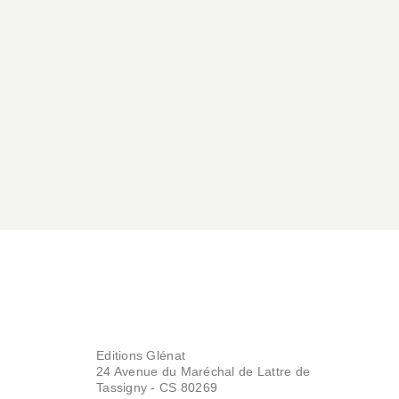
que demain
Fabcaro
23/05/2018
Editions Glénat
24 Avenue du Maréchal de Lattre de
Tassigny - CS 80269