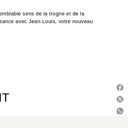
mblable sens de la trogne et de la
issance avec Jean-Louis, votre nouveau
IT
P
C