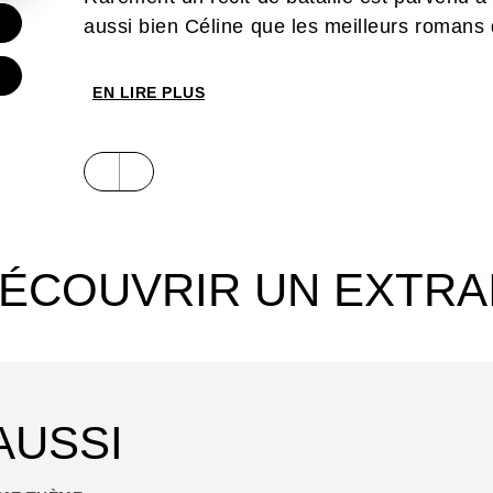
€
aussi bien Céline que les meilleurs romans
une merveille d'émotion brute, un récit pers
parfaite. Plutôt que de nous submerger de d
EN LIRE PLUS
Dimitri
opte pour l'émotion véritable, nous f
à chaque assaut.
ÉCOUVRIR UN EXTRA
AUSSI