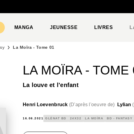
PIED DE PAGE
MANGA
JEUNESSE
LIVRES
L
asy
La Moïra - Tome 01
LA MOÏRA - TOME 
La louve et l'enfant
Henri Loevenbruck
(
D'après l'oeuvre de
)
Lylian
(
16.06.2021
GLÉNAT BD
24X32
LA MOÏRA
BD - FANTASY