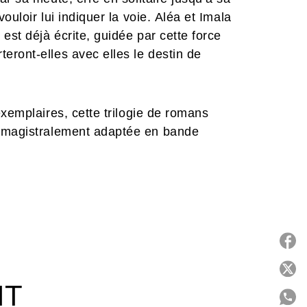
uloir lui indiquer la voie. Aléa et Imala
est déjà écrite, guidée par cette force
ront-elles avec elles le destin de
exemplaires, cette trilogie de romans
 magistralement adaptée en bande
rouver en images cet univers empreint de
 que les néophytes trouveront dans cette
P
IT