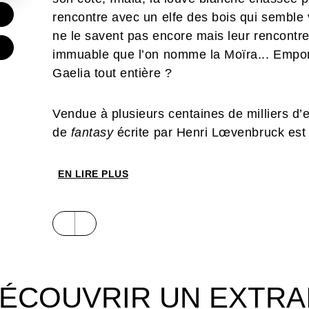
€
rencontre avec un elfe des bois qui semble vo
ne le savent pas encore mais leur rencontre 
€
immuable que l’on nomme la Moïra... Emporte
Gaelia tout entière ?
Vendue à plusieurs centaines de milliers d’
de
fantasy
écrite par Henri Lœvenbruck est
dessinée ! Les lecteurs auront plaisir à ret
merveilleux et de légendes celtiques tandis
EN LIRE PLUS
version la porte idéale pour s’y plonger.
ÉCOUVRIR UN EXTRA