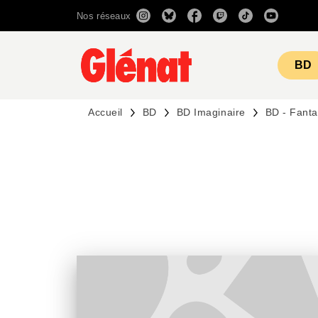
Nos réseaux
MENU
RECHERCHE
CONTENU
BD
Accueil
BD
BD Imaginaire
BD - Fant