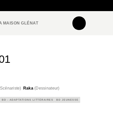
NEWSLETTER
ESPACE PRO / PRESSE
A MAISON GLÉNAT
01
Scénariste
)
Raka
(
Dessinateur
)
BD - ADAPTATIONS LITTÉRAIRES
BD JEUNESSE