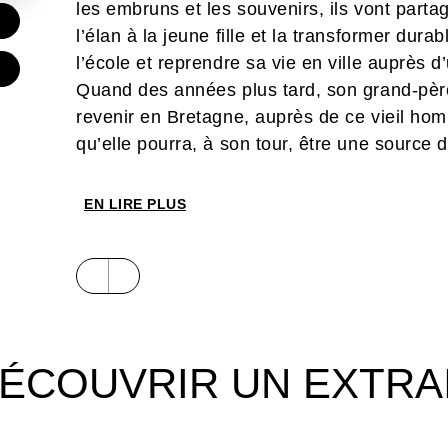
les embruns et les souvenirs, ils vont par
€
l’élan à la jeune fille et la transformer dura
l’école et reprendre sa vie en ville auprès
€
Quand des années plus tard, son grand-père 
revenir en Bretagne, auprès de ce vieil homm
qu’elle pourra, à son tour, être une source
Véritable ode à la transmission, à la beauté
gestes tendres,
Là où danse le vent
est l’œu
EN LIRE PLUS
entre au catalogue Glénat avec un album se
dessins délicats et expressifs et nous livre u
a de plus simple et de plus vrai. Un bel al
ÉCOUVRIR UN EXTRA