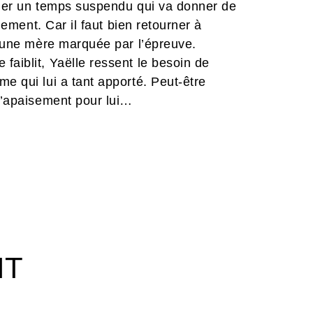
tager un temps suspendu qui va donner de
blement. Car il faut bien retourner à
 d’une mère marquée par l’épreuve.
faiblit, Yaëlle ressent le besoin de
e qui lui a tant apporté. Peut-être
 d’apaisement pour lui…
 des liens, à la force des mots tus et des
vre d'Enora Boutle, jeune artiste, qui
nsible, poétique et lumineux aux
n récit qui célèbre la vie dans ce qu’elle
bum et un beau moment de lecture.
IT