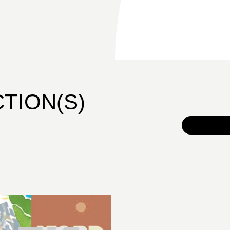
CTION(S)
TOUS 