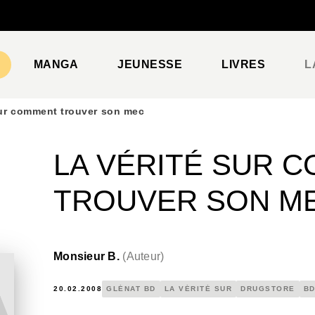
PIED DE PAGE
MANGA
JEUNESSE
LIVRES
L
sur comment trouver son mec
LA VÉRITÉ SUR 
TROUVER SON M
Monsieur B.
(
Auteur
)
20.02.2008
GLÉNAT BD
LA VÉRITÉ SUR
DRUGSTORE
BD