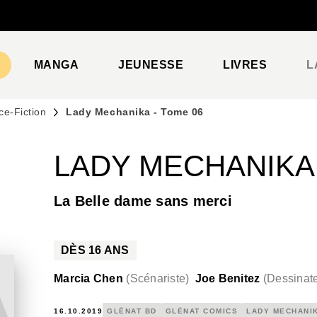
PIED DE PAGE
MANGA
JEUNESSE
LIVRES
L
ce-Fiction
Lady Mechanika - Tome 06
LADY MECHANIKA 
La Belle dame sans merci
DÈS
16
ANS
Marcia Chen
(
Scénariste
)
Joe Benitez
(
Dessinate
16.10.2019
GLÉNAT BD
GLÉNAT COMICS
LADY MECHANI