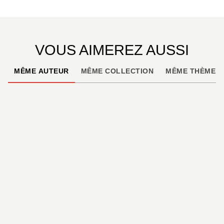
large des côtes bretonnes. En quelques heures, le
symbole de la puissance industrielle devient celui
d’une catastrophe maritime et écologique majeure,
dont les conséquences marqueront durablement les
VOUS AIMEREZ AUSSI
esprits.
MÊME AUTEUR
MÊME COLLECTION
MÊME THÈME