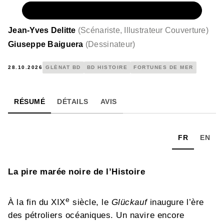
NUMÉRIQUE
8,99 €
Jean-Yves Delitte
(
Scénariste, Illustrateur Couverture
)
Giuseppe Baiguera
(
Dessinateur
)
28.10.2026
GLÉNAT BD
BD HISTOIRE
FORTUNES DE MER
RÉSUMÉ
DÉTAILS
AVIS
FR
EN
La pire marée noire de l’Histoire
e
À la fin du XIX
siècle, le
Glückauf
inaugure l’ère
des pétroliers océaniques. Un navire encore