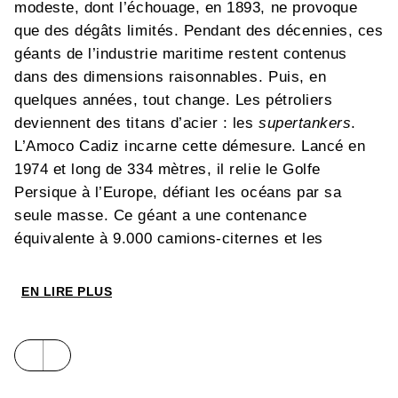
modeste, dont l’échouage, en 1893, ne provoque
que des dégâts limités. Pendant des décennies, ces
géants de l’industrie maritime restent contenus
dans des dimensions raisonnables. Puis, en
quelques années, tout change. Les pétroliers
deviennent des titans d’acier : les
supertankers
.
L’Amoco Cadiz incarne cette démesure. Lancé en
1974 et long de 334 mètres, il relie le Golfe
Persique à l’Europe, défiant les océans par sa
seule masse. Ce géant a une contenance
équivalente à 9.000 camions-citernes et les
dimensions comparables à celles de la Tour Eiffel
tout en faisant trente fois son poids. Rien ne
EN LIRE PLUS
semble pouvoir menacer ce colosse. Mais l’histoire
nous a souvent rappelé que même les géants ont
leur talon d’Achille. En mars 1978, mal entretenu et
pris dans une tempête, l’Amoco Cadiz s’échoue au