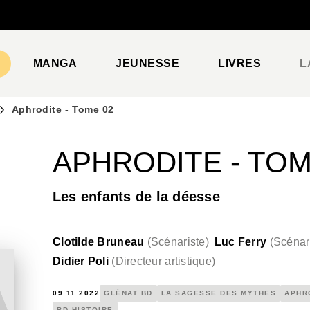
PIED DE PAGE
MANGA
JEUNESSE
LIVRES
L
Aphrodite - Tome 02
APHRODITE - TOM
Les enfants de la déesse
Clotilde Bruneau
(
Scénariste
)
Luc Ferry
(
Scénar
Didier Poli
(
Directeur artistique
)
09.11.2022
GLÉNAT BD
LA SAGESSE DES MYTHES
APHR
BD HISTOIRE