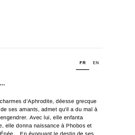
FR
EN
s…
charmes d’Aphrodite, déesse grecque
n de ses amants, admet qu'il a du mal à
 engendrer. Avec lui, elle enfanta
e, elle donna naissance à Phobos et
 Énée... En évoquant le destin de ses