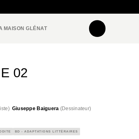
NEWSLETTER
ESPACE PRO / PRESSE
A MAISON GLÉNAT
E 02
iste
)
Giuseppe Baiguera
(
Dessinateur
)
ODITE
BD - ADAPTATIONS LITTÉRAIRES