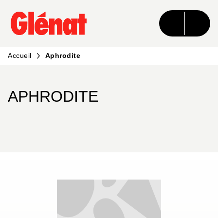
MENU
RECHERCHE
CONTENU
PIED DE PAGE
Accueil
Aphrodite
APHRODITE