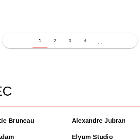
1
2
3
4
...
EC
lde Bruneau
Alexandre Jubran
 Adam
Elyum Studio