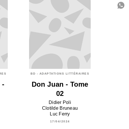
C
IRES
BD - ADAPTATIONS LITTÉRAIRES
 -
Don Juan - Tome
02
Didier Poli
Clotilde Bruneau
Luc Ferry
17/04/2024