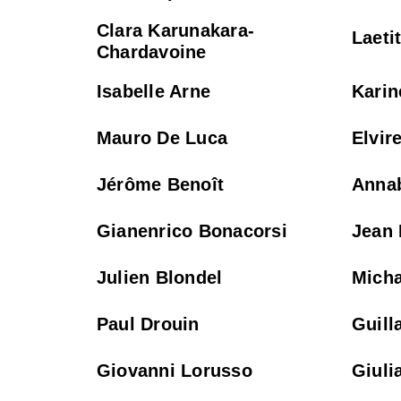
Clara Karunakara-
Laeti
Chardavoine
Isabelle Arne
Karin
Mauro De Luca
Elvir
Jérôme Benoît
Anna
Gianenrico Bonacorsi
Jean 
Julien Blondel
Mich
Paul Drouin
Guill
Giovanni Lorusso
Giuli