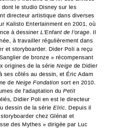
 dont le studio Disney sur les
ent directeur artistique dans diverses
ur Kalisto Entertainment en 2001, où
ence à dessiner
L'Enfant de l'orage
. Il
née, à travailler régulièrement dans
r et storyboarder. Dider Poli a reçu
« Sanglier de bronze » récompensant
ux origines de la série
Neige
de Didier
 ses côtés au dessin, et Éric Adam
ome de
Neige
Fondation
sort en 2010.
lumes de l'adaptation du
Petit
és, Didier Poli en est le directeur
 au dessin de la série
Elric
. Depuis il
e storyboarder chez Glénat et
sse des Mythes » dirigée par Luc