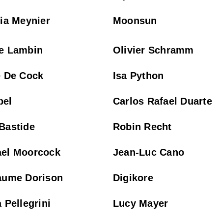
tia Meynier
Moonsun
e Lambin
Olivier Schramm
e De Cock
Isa Python
bel
Carlos Rafael Duarte
Bastide
Robin Recht
ael Moorcock
Jean-Luc Cano
aume Dorison
Digikore
a Pellegrini
Lucy Mayer