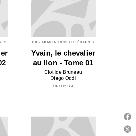
IRES
BD - ADAPTATIONS LITTÉRAIRES
ier
Yvain, le chevalier
02
au lion - Tome 01
Clotilde Bruneau
Diego Oddi
13/11/2024
P