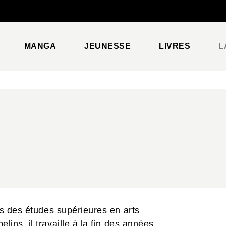
PIED DE PAGE
MANGA
JEUNESSE
LIVRES
L
s des études supérieures en arts
ins, il travaille à la fin des années