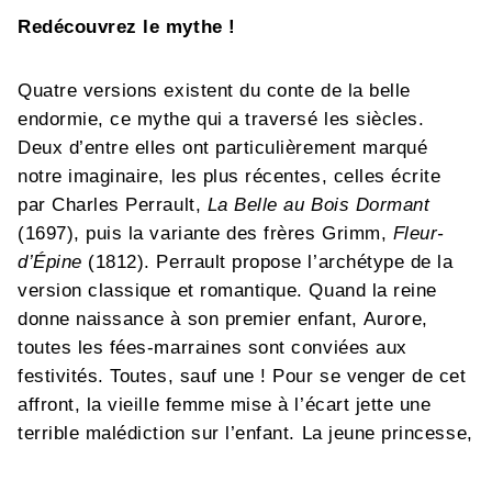
Redécouvrez le mythe !
Quatre versions existent du conte de la belle
endormie, ce mythe qui a traversé les siècles.
Deux d’entre elles ont particulièrement marqué
notre imaginaire, les plus récentes, celles écrite
par Charles Perrault,
La Belle au
Bois Dormant
(1697), puis la variante des frères Grimm,
Fleur-
d’Épine
(1812). Perrault propose l’archétype de la
version classique et romantique. Quand la reine
donne naissance à son premier enfant, Aurore,
toutes les fées-marraines sont conviées aux
festivités. Toutes, sauf une ! Pour se venger de cet
affront, la vieille femme mise à l’écart jette une
terrible malédiction sur l’enfant. La jeune princesse,
plongée dans un sommeil centenaire, ne pourra être
réveillée que par le fils d’un roi… Mais il existe