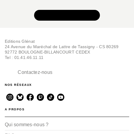
Lancelot - Tome 04
Clotilde Bruneau
Carlos Rafael Duarte
VOIR TOUTE LA SÉRIE
09/04/2025
Editions Glénat
24 Avenue du Maréchal de Lattre de Tassigny - CS 80269
92772 BOULOGNE-BILLANCOURT CEDEX
Tel : 01.41.46.11.11
Contactez-nous
BD - ADAPTATIONS LITTÉRAIRES
NOS RÉSEAUX
Lancelot - Tome 03
Clotilde Bruneau
Carlos Rafael Duarte
04/09/2024
A PROPOS
Qui sommes-nous ?