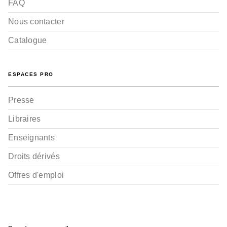
FAQ
Nous contacter
Catalogue
BD - ADAPTATIONS LITTÉRAIRES
Lancelot - Tome 01
Clotilde Bruneau
Carlos Rafael Duarte
ESPACES PRO
26/04/2023
Presse
Libraires
Enseignants
Droits dérivés
Offres d'emploi