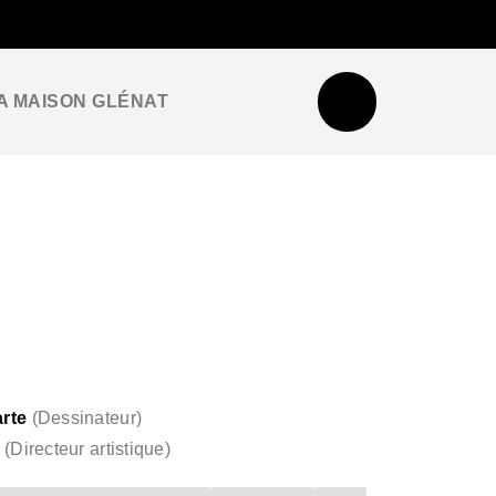
NEWSLETTER
ESPACE PRO / PRESSE
A MAISON GLÉNAT
rte
(
Dessinateur
)
(
Directeur artistique
)