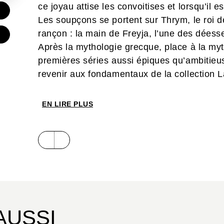
ce joyau attise les convoitises et lorsqu’il e
€
Les soupçons se portent sur Thrym, le roi 
rançon : la main de Freyja, l’une des dées
Après la mythologie grecque, place à la my
premières séries aussi épiques qu’ambitieus
revenir aux fondamentaux de la collection 
l’universitaire François Émion, maître de c
Sorbonne, qui apporte son expertise et garant
EN LIRE PLUS
fidèle des sources littéraires. Tout comme 
mythologie grecque, chaque série ou ouvr
le raconter en bande dessinée en se référan
Chaque album sera aussi enrichi d’un apparei
connaissance de cette civilisation, de ses c
AUSSI