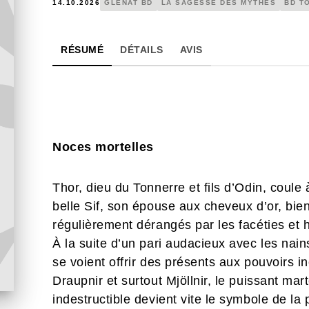
14.10.2026
GLÉNAT BD
LA SAGESSE DES MYTHES
BD T
RÉSUMÉ
DÉTAILS
AVIS
Noces mortelles
Thor, dieu du Tonnerre et fils d’Odin, coul
belle Sif, son épouse aux cheveux d’or, bien
régulièrement dérangés par les facéties et h
À la suite d’un pari audacieux avec les nains
se voient offrir des présents aux pouvoirs i
Draupnir et surtout Mjöllnir, le puissant ma
indestructible devient vite le symbole de la