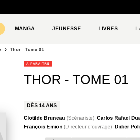
PIED DE PAGE
MANGA
JEUNESSE
LIVRES
L
e
Thor - Tome 01
À PARAÎTRE
THOR - TOME 01
DÈS
14
ANS
Clotilde Bruneau
(
Scénariste
)
Carlos Rafael Dua
François Emion
(
Directeur d'ouvrage
)
Didier Poli