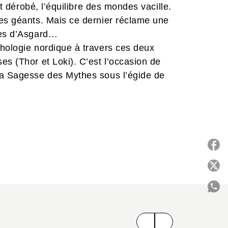
st dérobé, l’équilibre des mondes vacille.
des géants. Mais ce dernier réclame une
ses d’Asgard…
thologie nordique à travers ces deux
es (Thor et Loki). C’est l’occasion de
La Sagesse des Mythes sous l’égide de
onférences en études nordiques à la
it la rigueur scientifique et le respect
pour les ouvrages consacrés à la
age évoque un mythe emblématique pour
t strictement aux sources originelles.
l critique pour aller plus loin dans la
P
royances et de son héritage culturel.
C