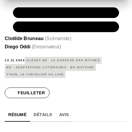
PAPIER
15,50 €
NUMÉRIQUE
8,99 €
Clotilde Bruneau
(
Scénariste
)
Diego Oddi
(
Dessinateur
)
13.11.2024
GLÉNAT BD
LA SAGESSE DES MYTHES
BD - ADAPTATIONS LITTÉRAIRES
BD HISTOIRE
YVAIN, LE CHEVALIER AU LION
FEUILLETER
RÉSUMÉ
DÉTAILS
AVIS