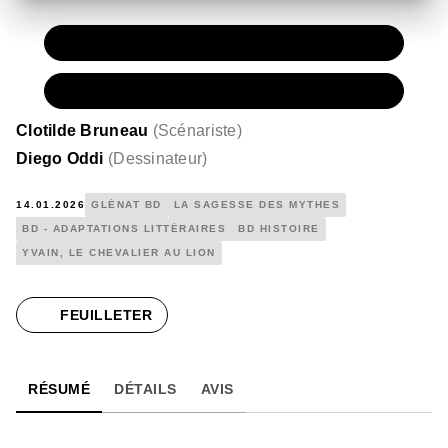
PAPIER
15,50 €
NUMÉRIQUE
8,99 €
Clotilde Bruneau
(
Scénariste
)
Diego Oddi
(
Dessinateur
)
14.01.2026
GLÉNAT BD
LA SAGESSE DES MYTHES
BD - ADAPTATIONS LITTÉRAIRES
BD HISTOIRE
YVAIN, LE CHEVALIER AU LION
FEUILLETER
RÉSUMÉ
DÉTAILS
AVIS