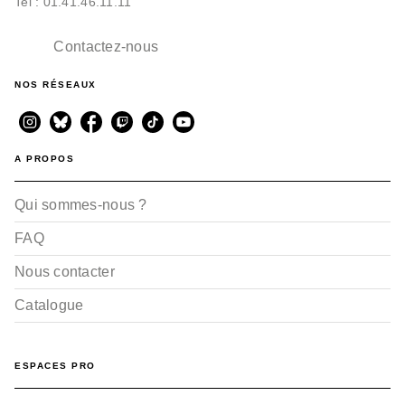
Tel : 01.41.46.11.11
BD - ADAPTATIONS LITTÉRAIRES
Tristan & Iseult - Tome
Contactez-nous
01
Giuseppe Baiguera
Clotilde Bruneau
Luc Ferry
NOS RÉSEAUX
04/09/2024
A PROPOS
Qui sommes-nous ?
FAQ
Nous contacter
Catalogue
ESPACES PRO