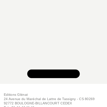
BD - ADAPTATIONS LITTÉRAIRES
Tristan & Iseult - Tome
02
Clotilde Bruneau
Luc Ferry
Giuseppe Baiguera
03/09/2025
VOIR TOUTE LA SÉRIE
Editions Glénat
24 Avenue du Maréchal de Lattre de Tassigny - CS 80269
92772 BOULOGNE-BILLANCOURT CEDEX