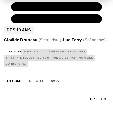
PAPIER
15,50 €
NUMÉRIQUE
8,99 €
DÈS
10
ANS
Clotilde Bruneau
(
Scénariste
)
Luc Ferry
(
Scénariste
)
17.06.2026
GLÉNAT BD
LA SAGESSE DES MYTHES
TRISTAN & ISEULT
BD TOUT-PUBLIC ET PATRIMONIALE
BD HISTOIRE
RÉSUMÉ
DÉTAILS
AVIS
FR
EN