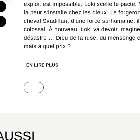
exploit est impossible, Loki scelle le pacte
€
la peur s’installe chez les dieux. Le forgero
cheval Svadilfari, d’une force surhumaine, i
colossal. À nouveau, Loki va devoir imagine
désastre … Dieu de la ruse, du mensonge et 
mais à quel prix ?
Après la mythologie grecque, place à la my
premières séries aussi épiques qu’ambitieu
EN LIRE PLUS
revenir aux fondamentaux de la collection 
l’universitaire François Émion, maître de
Sorbonne, qui apporte son expertise et garant
fidèle des sources littéraires. Tout comme 
mythologie grecque, chaque série ou ouvr
le raconter en bande dessinée en se référan
Chaque album sera aussi enrichi d’un apparei
connaissance de cette civilisation, de ses c
AUSSI