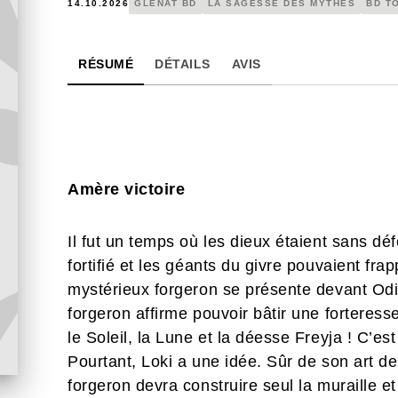
14.10.2026
GLÉNAT BD
LA SAGESSE DES MYTHES
BD T
RÉSUMÉ
DÉTAILS
AVIS
Amère victoire
Il fut un temps où les dieux étaient sans d
fortifié et les géants du givre pouvaient fra
mystérieux forgeron se présente devant Odin
forgeron affirme pouvoir bâtir une forteres
le Soleil, la Lune et la déesse Freyja ! C’e
Pourtant, Loki a une idée. Sûr de son art de 
forgeron devra construire seul la muraille e