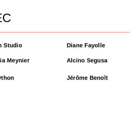
EC
 Studio
Diane Fayolle
tia Meynier
Alcino Segusa
ython
Jérôme Benoît