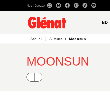
Nos réseaux
MENU
RECHERCHE
CONTENU
BD
Accueil
Auteurs
Moonsun
MOONSUN