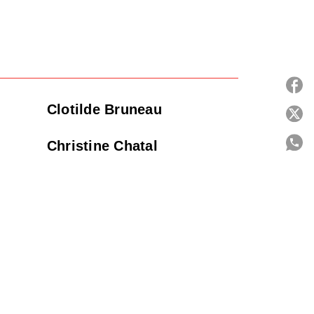
Clotilde Bruneau
P
Christine Chatal
C