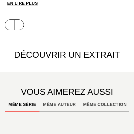
des humains ! À lire sans scrupules.
EN LIRE PLUS
DÉCOUVRIR UN EXTRAIT
VOUS AIMEREZ AUSSI
MÊME SÉRIE
MÊME AUTEUR
MÊME COLLECTION