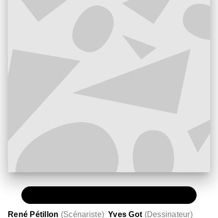
PAPIER
12,25 €
René Pétillon
(
Scénariste
)
Yves Got
(
Dessinateur
)