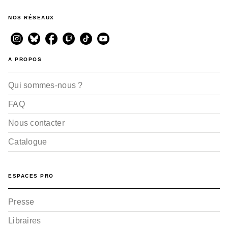
Le Belem - Tome 03
Jean-Yves Delitte
NOS RÉSEAUX
04/11/2009
A PROPOS
Qui sommes-nous ?
FAQ
Nous contacter
BD HISTOIRE
Le Belem - Tome 02
Catalogue
Jean-Yves Delitte
11/06/2008
ESPACES PRO
Presse
Libraires