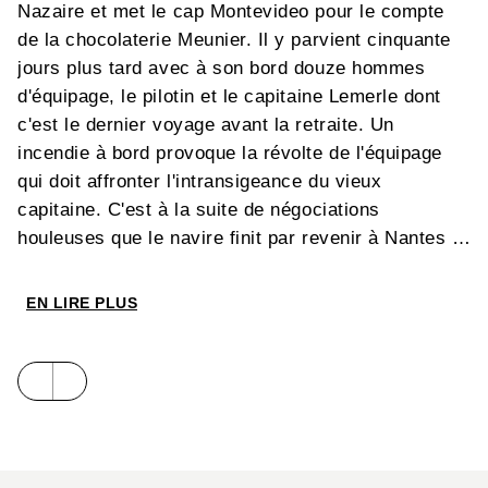
Nazaire et met le cap Montevideo pour le compte
de la chocolaterie Meunier. Il y parvient cinquante
jours plus tard avec à son bord douze hommes
d'équipage, le pilotin et le capitaine Lemerle dont
c'est le dernier voyage avant la retraite. Un
incendie à bord provoque la révolte de l'équipage
qui doit affronter l'intransigeance du vieux
capitaine. C'est à la suite de négociations
houleuses que le navire finit par revenir à Nantes le
26 janvier 1987, après 46 jours dune traversée
difficile. Du moins c'est ce que nous savons, car il
EN LIRE PLUS
apparaît que la réalité serait tout autre ! Ce premier
voyage du
Belem
se lit comme une véritable
histoire d'aventure aux multiples rebondissements,
avec pour toile de fond le rude quotidien des
matelots aux temps héroïques de la marine à voile.