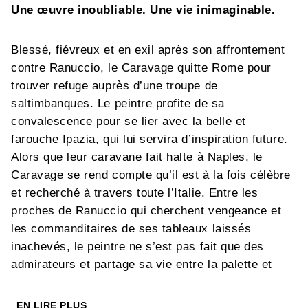
Une œuvre inoubliable. Une vie inimaginable.
Blessé, fiévreux et en exil après son affrontement
contre Ranuccio, le Caravage quitte Rome pour
trouver refuge auprès d’une troupe de
saltimbanques. Le peintre profite de sa
convalescence pour se lier avec la belle et
farouche Ipazia, qui lui servira d’inspiration future.
Alors que leur caravane fait halte à Naples, le
Caravage se rend compte qu’il est à la fois célèbre
et recherché à travers toute l’Italie. Entre les
proches de Ranuccio qui cherchent vengeance et
les commanditaires de ses tableaux laissés
inachevés, le peintre ne s’est pas fait que des
admirateurs et partage sa vie entre la palette et
l’épée. Son seul espoir d’obtenir, par la grâce
papale, un sésame pour retourner à Rome est
EN LIRE PLUS