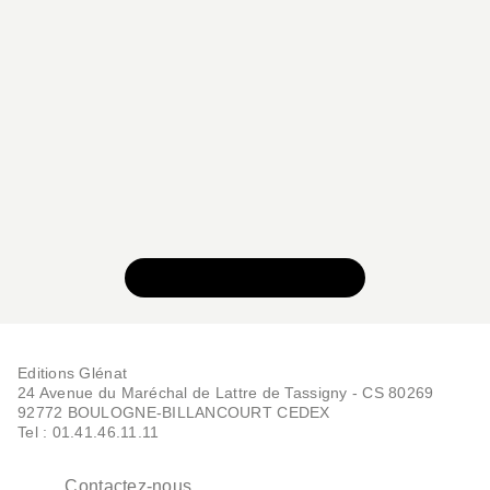
BD DOCUMENTAIRE ET BIOGRAPHIE
Le Caravage - Intégrale
Milo Manara
24/11/2021
VOIR TOUTE LA SÉRIE
Editions Glénat
24 Avenue du Maréchal de Lattre de Tassigny - CS 80269
92772 BOULOGNE-BILLANCOURT CEDEX
Tel : 01.41.46.11.11
Contactez-nous