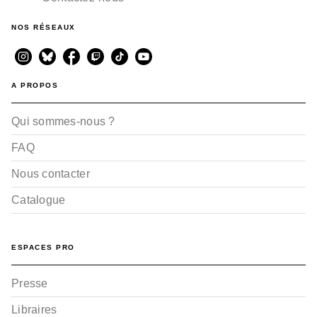
BD DOCUMENTAIRE ET BIOGRAPHIE
Le Caravage - Intégrale
N&B Édition Collector
NOS RÉSEAUX
Milo Manara
11/12/2019
A PROPOS
Qui sommes-nous ?
FAQ
Nous contacter
Catalogue
BD DOCUMENTAIRE ET BIOGRAPHIE
Le Caravage - Tome 01
Milo Manara
22/04/2015
ESPACES PRO
Presse
Libraires