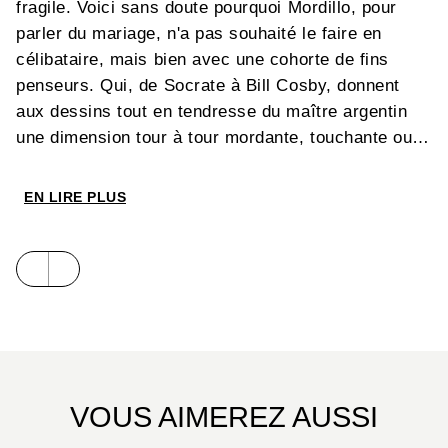
fragile. Voici sans doute pourquoi Mordillo, pour
parler du mariage, n'a pas souhaité le faire en
célibataire, mais bien avec une cohorte de fins
penseurs. Qui, de Socrate à Bill Cosby, donnent
aux dessins tout en tendresse du maître argentin
une dimension tour à tour mordante, touchante ou
décalée. Avec son nouvel album, c'est au mariage
parfait du texte et du dessin que vous convie le
EN LIRE PLUS
merveilleux Mordillo...
VOUS AIMEREZ AUSSI