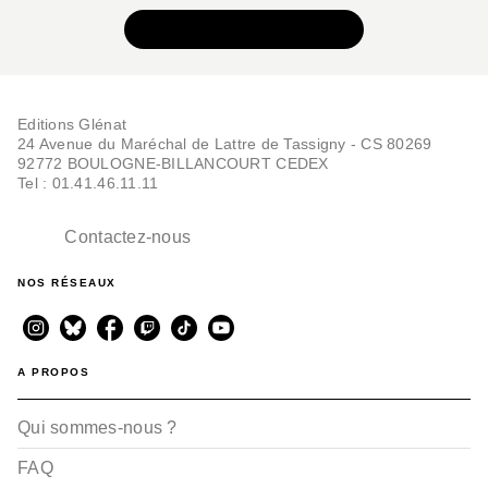
Le Parfum de l'invisible
VOIR TOUTE LA SÉRIE
- Tome 02 NE couleur
Milo Manara
07/04/2010
PUBLIC AVERTI
Editions Glénat
24 Avenue du Maréchal de Lattre de Tassigny - CS 80269
92772 BOULOGNE-BILLANCOURT CEDEX
Tel : 01.41.46.11.11
Contactez-nous
NOS RÉSEAUX
BD - PUBLIC AVERTI (EROTIQUE,
HYPER VIOLENCE)
Le Parfum de l'invisible
- Tome 01 NE couleur
Milo Manara
A PROPOS
27/01/2010
PUBLIC AVERTI
Qui sommes-nous ?
FAQ