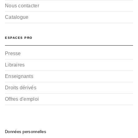
Nous contacter
Catalogue
BD - PUBLIC AVERTI (EROTIQUE,
HYPER VIOLENCE)
ESPACES PRO
Le Parfum de l'invisible
- Tome 02
Milo Manara
Presse
23/11/1995
Libraires
Enseignants
Droits dérivés
Offres d'emploi
Données personnelles