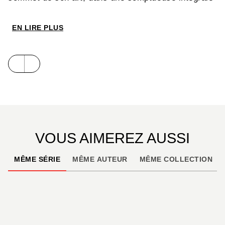
en noir & blanc, parfait écrin pour rendre hommage
aux femmes…
EN LIRE PLUS
VOUS AIMEREZ AUSSI
MÊME SÉRIE
MÊME AUTEUR
MÊME COLLECTION