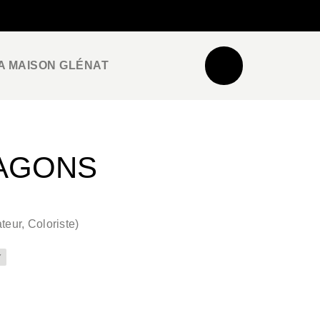
NEWSLETTER
ESPACE PRO / PRESSE
A MAISON GLÉNAT
RAGONS
teur, Coloriste
)
Y