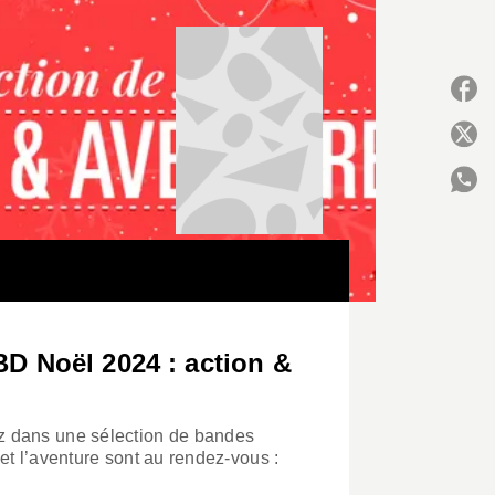
P
C
BD Noël 2024 : action &
 dans une sélection de bandes
et l’aventure sont au rendez-vous :