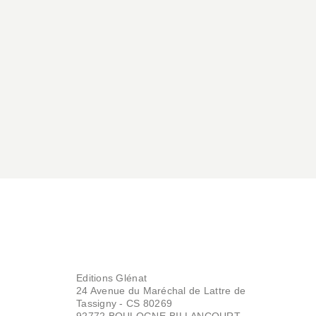
BD IMAGINAIRE
Commando
Barbare, le roman
illustré
Joann Sfar
Nicolas Keramidas
26/01/2022
Editions Glénat
24 Avenue du Maréchal de Lattre de
Tassigny - CS 80269