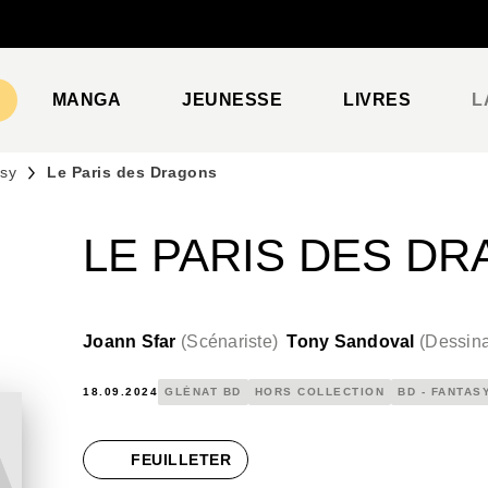
PIED DE PAGE
MANGA
JEUNESSE
LIVRES
L
asy
Le Paris des Dragons
LE PARIS DES D
Joann Sfar
(
Scénariste
)
Tony Sandoval
(
Dessina
18.09.2024
GLÉNAT BD
HORS COLLECTION
BD - FANTAS
FEUILLETER