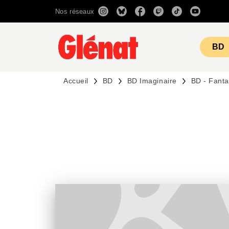
Nos réseaux
MENU
RECHERCHE
CONTENU
BD
Accueil
BD
BD Imaginaire
BD - Fant