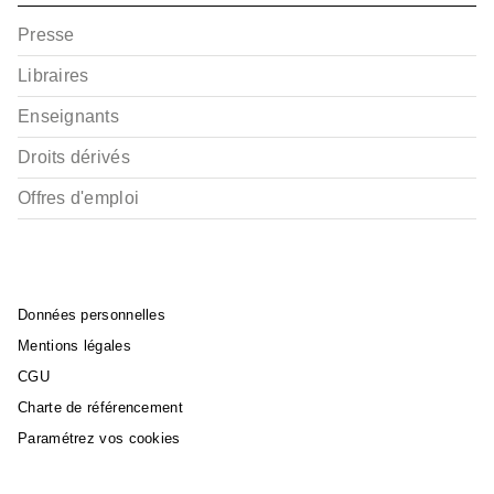
Presse
Libraires
BD AVENTURE, WESTERN ET POLAR
Le Corps à l'ombre
Enseignants
David de Thuin
27/04/2016
Droits dérivés
Offres d'emploi
Données personnelles
Mentions légales
CGU
BD - ROMAN GRAPHIQUE
La Proie
Charte de référencement
David de Thuin
15/01/2014
Paramétrez vos cookies