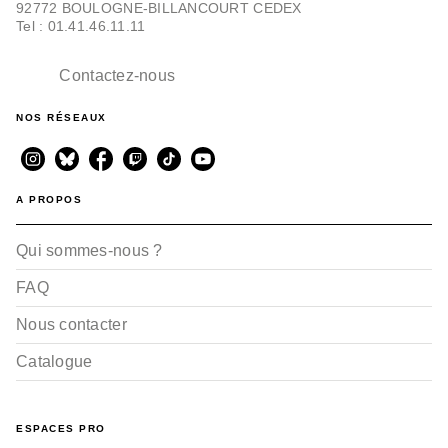
92772 BOULOGNE-BILLANCOURT CEDEX
BD JEUNESSE
Waldor - Tome 02
Tel : 01.41.46.11.11
David de Thuin
12/01/2022
Contactez-nous
NOS RÉSEAUX
A PROPOS
Qui sommes-nous ?
BD IMAGINAIRE
Waldor - Tome 01
FAQ
David de Thuin
13/01/2021
Nous contacter
Catalogue
ESPACES PRO