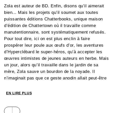
Zola est auteur de BD. Enfin, disons qu’il aimerait
bien... Mais les projets qu’il soumet aux toutes
puissantes éditions Chatterbooks, unique maison
d’édition de Chattertown où il travaille comme
manutentionnaire, sont systématiquement refusés.
Pour tout dire, ici on est plus enclin à faire
prospérer leur poule aux œufs d’or, les aventures
d’Hyperclébard le super-héros, qu’à accepter les
œuvres intimistes de jeunes auteurs en herbe. Mais
un jour, alors qu’il travaille dans le jardin de sa
mère, Zola sauve un bourdon de la noyade. Il
n’imaginait pas que ce geste anodin allait peut-être
changer sa vie à tout jamais. Métamorphosé en
super-héros, Zola le « Roi des bourdons » va alors
EN LIRE PLUS
devenir le rival – dans la vraie vie –
d'Hyperclébard...