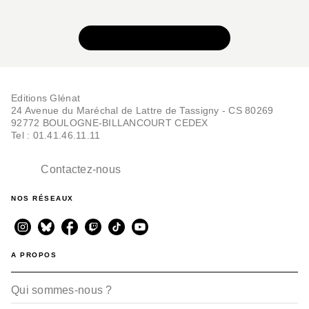
BD - ROMAN GRAPHIQUE
Le Roi des mouches -
Intégrale
VOIR TOUTE LA SÉRIE
Michel Pirus
Mezzo
07/12/2022
Editions Glénat
24 Avenue du Maréchal de Lattre de Tassigny - CS 80269
92772 BOULOGNE-BILLANCOURT CEDEX
Tel : 01.41.46.11.11
Contactez-nous
NOS RÉSEAUX
BD - ROMAN GRAPHIQUE
Le Roi des mouches -
Tome 03
Michel Pirus
Mezzo
A PROPOS
23/01/2013
Qui sommes-nous ?