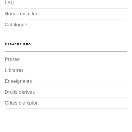
FAQ
Nous contacter
Catalogue
BD - ROMAN GRAPHIQUE
ESPACES PRO
Le Roi des mouches -
Tome 01
Michel Pirus
Presse
Mezzo
12/01/2005
Libraires
Enseignants
Droits dérivés
Offres d'emploi