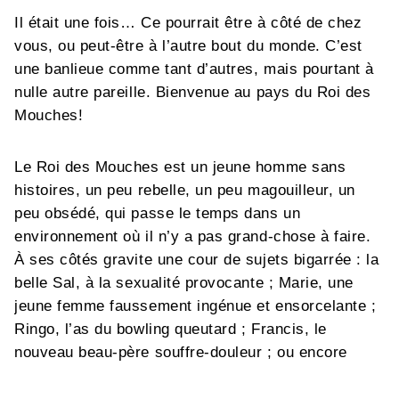
Il était une fois… Ce pourrait être à côté de chez
vous, ou peut-être à l’autre bout du monde. C’est
une banlieue comme tant d’autres, mais pourtant à
nulle autre pareille. Bienvenue au pays du Roi des
Mouches!
Le Roi des Mouches est un jeune homme sans
histoires, un peu rebelle, un peu magouilleur, un
peu obsédé, qui passe le temps dans un
environnement où il n’y a pas grand-chose à faire.
À ses côtés gravite une cour de sujets bigarrée : la
belle Sal, à la sexualité provocante ; Marie, une
jeune femme faussement ingénue et ensorcelante ;
Ringo, l’as du bowling queutard ; Francis, le
nouveau beau-père souffre-douleur ; ou encore
Damien, le fantôme qui revient visiter ceux qu’il
croisait au quotidien, et dont il hante les errances