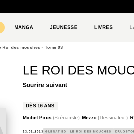
PIED DE PAGE
MANGA
JEUNESSE
LIVRES
L
e Roi des mouches - Tome 03
LE ROI DES MOUC
Sourire suivant
DÈS
16
ANS
Michel Pirus
(
Scénariste
)
Mezzo
(
Dessinateur
)
R
23.01.2013
GLÉNAT BD
LE ROI DES MOUCHES
DRUGSTO